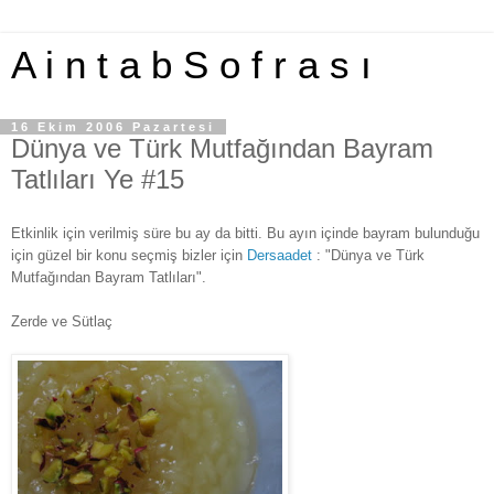
A i n t a b S o f r a s ı
16 Ekim 2006 Pazartesi
Dünya ve Türk Mutfağından Bayram
Tatlıları Ye #15
Etkinlik için verilmiş süre bu ay da bitti. Bu ayın içinde bayram bulunduğu
için güzel bir konu seçmiş bizler için
Dersaadet
: "Dünya ve Türk
Mutfağından Bayram Tatlıları".
Zerde ve Sütlaç